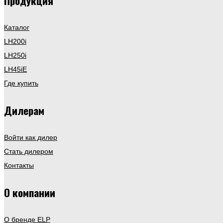
Продукция
Каталог
LH200i
LH250i
LH45iE
Где купить
Дилерам
Войти как дилер
Стать дилером
Контакты
О компании
О бренде ELP