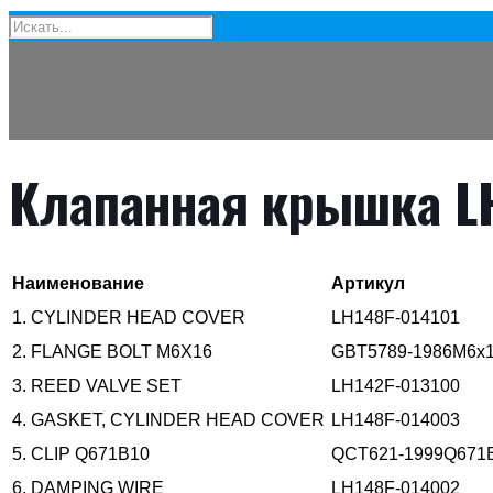
Клапанная крышка L
Наименование
Артикул
1.
CYLINDER HEAD COVER
LH148F-014101
2.
FLANGE BOLT M6X16
GBT5789-1986M6x
3.
REED VALVE SET
LH142F-013100
4.
GASKET, CYLINDER HEAD COVER
LH148F-014003
5.
CLIP Q671B10
QCT621-1999Q671
6.
DAMPING WIRE
LH148F-014002