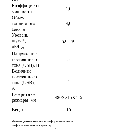
Коэффициент
1,0
мощности
Объем
4,0
топливного
бака, л
Уровень
шума*,
52—59
дБ/L
WA
Напряжение
5
постоянного
тока (USB), В
Величина
постоянного
2
тока (USB),
А
Габаритные
480X315X415
размеры, мм
Вес, кг
19
Размещенная на сайте информация носит
информационный характер.