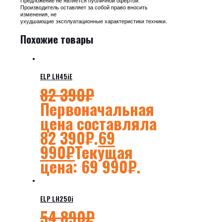
Предложение не является публичной офертой.
Производитель оставляет за собой право вносить
изменения, не
ухудшающие эксплуатационные характеристики техники.
Похожие товары
ELP LH45iE
82 390
₽
Первоначальная
цена составляла
82 390₽.
69
990
₽
Текущая
цена: 69 990₽.
ELP LH250i
54 890
₽