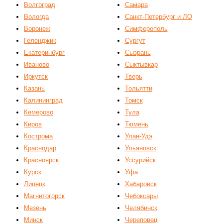
Волгоград
Самара
Вологда
Санкт-Петербург и ЛО
Воронеж
Симферополь
Геленджик
Сургут
Екатеринбург
Сызрань
Иваново
Сыктывкар
Иркутск
Тверь
Казань
Тольятти
Калининград
Томск
Кемерово
Тула
Киров
Тюмень
Кострома
Улан-Удэ
Краснодар
Ульяновск
Красноярск
Уссурийск
Курск
Уфа
Липецк
Хабаровск
Магнитогорск
Чебоксары
Мезень
Челябинск
Минск
Череповец