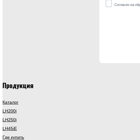
Согласен на об
Продукция
Каталог
LH200i
LH250i
LH45iE
Где купить