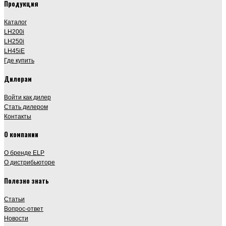
Продукция
Каталог
LH200i
LH250i
LH45iE
Где купить
Дилерам
Войти как дилер
Стать дилером
Контакты
О компании
О бренде ELP
О дистрибьюторе
Полезно знать
Статьи
Вопрос-ответ
Новости