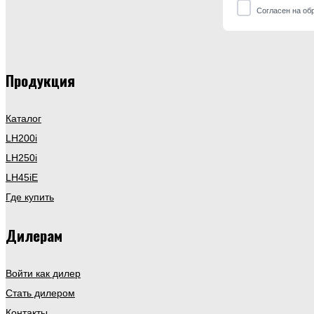
Согласен на об
Продукция
Каталог
LH200i
LH250i
LH45iE
Где купить
Дилерам
Войти как дилер
Стать дилером
Контакты