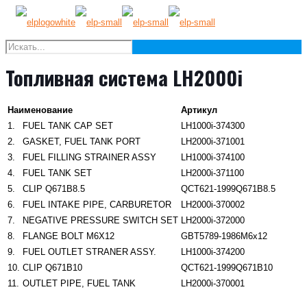
Топливная система LH2000i
Наименование
Артикул
1.
FUEL TANK CAP SET
LH1000i-374300
2.
GASKET, FUEL TANK PORT
LH2000i-371001
3.
FUEL FILLING STRAINER ASSY
LH1000i-374100
4.
FUEL TANK SET
LH2000i-371100
5.
CLIP Q671B8.5
QCT621-1999Q671B8.5
6.
FUEL INTAKE PIPE, CARBURETOR
LH2000i-370002
7.
NEGATIVE PRESSURE SWITCH SET
LH2000i-372000
8.
FLANGE BOLT M6X12
GBT5789-1986M6x12
9.
FUEL OUTLET STRANER ASSY.
LH1000i-374200
10.
CLIP Q671B10
QCT621-1999Q671B10
11.
OUTLET PIPE, FUEL TANK
LH2000i-370001