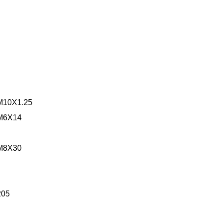
M10X1.25
M6X14
M8X30
205