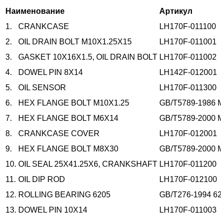
Наименование
Артикул
1.
CRANKCASE
LH170F-011100
2.
OIL DRAIN BOLT M10X1.25X15
LH170F-011001
3.
GASKET 10X16X1.5, OIL DRAIN BOLT
LH170F-011002
4.
DOWEL PIN 8X14
LH142F-012001
5.
OIL SENSOR
LH170F-011300
6.
HEX FLANGE BOLT M10X1.25
GB/T5789-1986 
7.
HEX FLANGE BOLT M6X14
GB/T5789-2000 
8.
CRANKCASE COVER
LH170F-012001
9.
HEX FLANGE BOLT M8X30
GB/T5789-2000 
10.
OIL SEAL 25X41.25X6, CRANKSHAFT
LH170F-011200
11.
OIL DIP ROD
LH170F-012100
12.
ROLLING BEARING 6205
GB/T276-1994 6
13.
DOWEL PIN 10X14
LH170F-011003