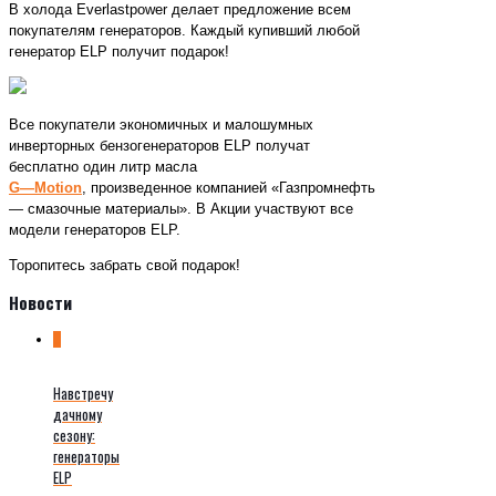
В холода Everlastpower делает предложение всем
покупателям генераторов. Каждый купивший любой
генератор ELP получит подарок!
Все покупатели экономичных и малошумных
инверторных бензогенераторов ELP получат
бесплатно один литр масла
G
—
Motion
, произведенное компанией «Газпромнефть
— смазочные материалы». В Акции участвуют все
модели генераторов ELP.
Торопитесь забрать свой подарок!
Новости
0
Навстречу
дачному
сезону:
генераторы
ELP