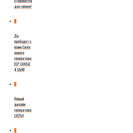
становятся
доступнее!
0
Да
пребудет с
вами Сила
нового
генератора
ELP LH45iE
4,5kW!
0
Новый
дизайн
генератора
LH25i!
0