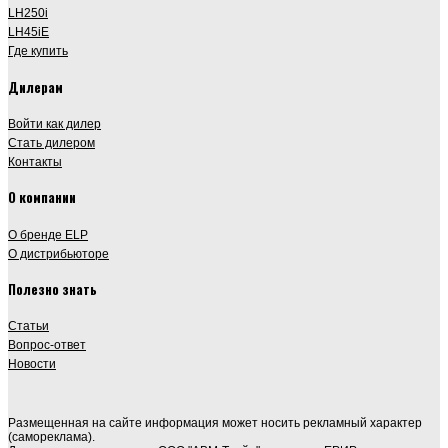
LH250i
LH45iE
Где купить
Дилерам
Войти как дилер
Стать дилером
Контакты
О компании
О бренде ELP
О дистрибьюторе
Полезно знать
Статьи
Вопрос-ответ
Новости
Размещенная на сайте информация может носить рекламный характер
(самореклама).