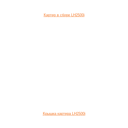
Картер в сборе LH2500i
Крышка картера LH2500i